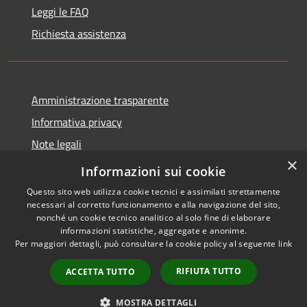
Leggi le FAQ
Richiesta assistenza
Amministrazione trasparente
Informativa privacy
Note legali
×
Dichiarazione di accessibilità
Informazioni sui cookie
Questo sito web utilizza cookie tecnici e assimilati strettamente
necessari al corretto funzionamento e alla navigazione del sito,
nonché un cookie tecnico analitico al solo fine di elaborare
informazioni statistiche, aggregate e anonime.
RSS
Copyright © 2026 • Comune di
Per maggiori dettagli, può consultare la cookie policy al seguente
link
Accessibilità
Seniga • Powered by
Privacy
Municipium
Accesso
•
RIFIUTA TUTTO
ACCETTA TUTTO
Cookie
redazione
Mappa del sito
MOSTRA DETTAGLI