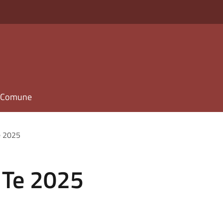
il Comune
e 2025
 Te 2025