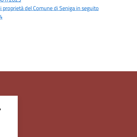
di proprietà del Comune di Seniga in seguito
24
?